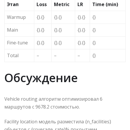
Этап
Loss
Metric
LR
Time (min)
Warmup
{}.{}
{}.{}
{}.{}
{}
Main
{}.{}
{}.{}
{}.{}
{}
Fine-tune
{}.{}
{}.{}
{}.{}
{}
Total
–
–
–
{}
Обсуждение
Vehicle routing алгоритм оптимизировал 6
маршрутов с 9678.2 стоимостью.
Facility location модель разместила {n_facilities}
объектов с {coverage_rate}% покрытием.