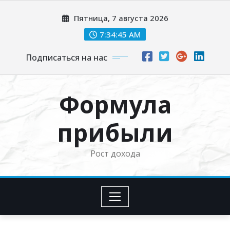
Перейти
Пятница, 7 августа 2026
к
содержимому
7:34:46 AM
Подписаться на нас
Формула
прибыли
Рост дохода