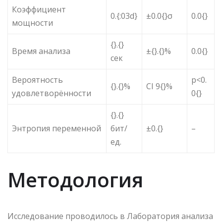
Коэффициент
0.{:03d}
±0.0{}σ
0.0{}
мощности
{}.{}
Время анализа
±{}.{}%
0.0{}
сек
Вероятность
p<0.
{}.{}%
CI 9{}%
удовлетворённости
0{}
{}.{}
Энтропия переменной
бит/
±0.{}
–
ед.
Методология
Исследование проводилось в Лаборатория анализа