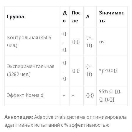
Д
Пос
Значимос
Группа
Δ
о
ле
ть
{}
Контрольная (4505
{:+.
.
{}.{}
ns
чел.)
1f}
{}
{}
Экспериментальная
{:+.
.
{}.{}
*p<0.0{}
(3282 чел.)
1f}
{}
95% CI [{}.
Эффект Коэна d
–
–
{}.{}
{}; {}.{}]
Аннотация:
Adaptive trials система оптимизировала
адаптивных испытаний с % эффективностью.