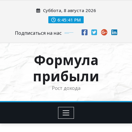
Перейти
Суббота, 8 августа 2026
к
содержимому
6:45:42 PM
Подписаться на нас
Формула
прибыли
Рост дохода