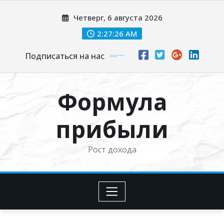
Перейти
Четверг, 6 августа 2026
к
содержимому
2:27:27 AM
Подписаться на нас
Формула
прибыли
Рост дохода