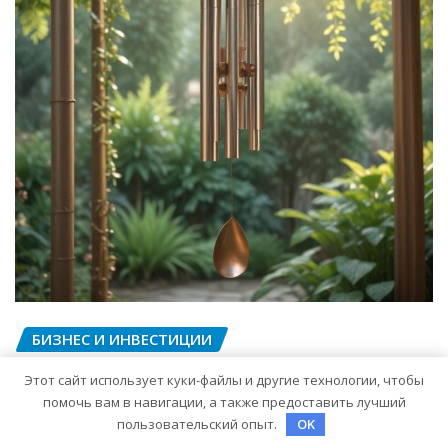
БИЗНЕС И ИНВЕСТИЦИИ
Музыка ветра: устройство и
Этот сайт использует куки-файлы и другие технологии, чтобы
принципы звучания
помочь вам в навигации, а также предоставить лучший
пользовательский опыт.
OK
колокольчиков