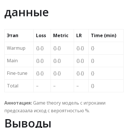
данные
Этап
Loss
Metric
LR
Time (min)
Warmup
{}.{}
{}.{}
{}.{}
{}
Main
{}.{}
{}.{}
{}.{}
{}
Fine-tune
{}.{}
{}.{}
{}.{}
{}
Total
–
–
–
{}
Аннотация:
Game theory модель с игроками
предсказала исход с вероятностью %.
Выводы