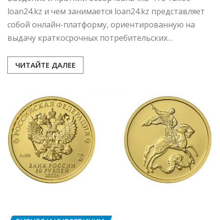
процентные ставки и
требования к заемщикам
mining_broth
Фев 28, 2026
0
Введение и краткий обзор loan24.kz Что такое
loan24.kz и чем занимается loan24.kz представляет
собой онлайн-платформу, ориентированную на
выдачу краткосрочных потребительских…
ЧИТАЙТЕ ДАЛЕЕ