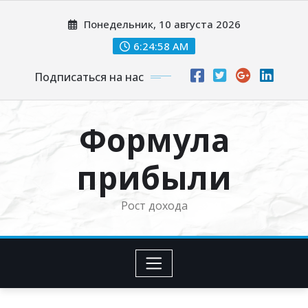
Перейти
Понедельник, 10 августа 2026
к
содержимому
6:25:00 AM
Подписаться на нас
Формула
прибыли
Рост дохода