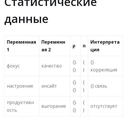
Статистические
данные
Переменная
Переменн
Интерпрета
ρ
n
1
ая 2
ция
{}.
{
{}
фокус
качество
{}
}
корреляция
{}.
{
настроение
инсайт
{} связь
{}
}
продуктивн
{}.
{
выгорание
отсутствует
ость
{}
}