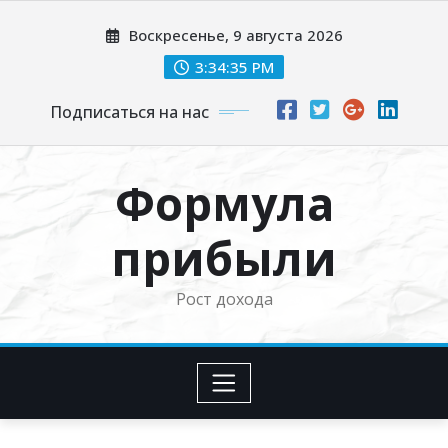
Перейти
Воскресенье, 9 августа 2026
к
содержимому
3:34:36 PM
Подписаться на нас
Формула
прибыли
Рост дохода