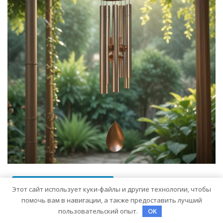
БИЗНЕС И ИНВЕСТИЦИИ
Этот сайт использует куки-файлы и другие технологии, чтобы
Музыка ветра: устройство и
помочь вам в навигации, а также предоставить лучший
пользовательский опыт.
OK
принципы звучания