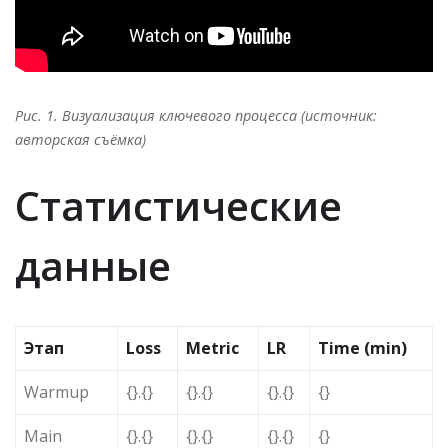
Рис. 1. Визуализация ключевого процесса (источник:
авторская съёмка)
Статистические
данные
Этап
Loss
Metric
LR
Time (min)
Warmup
{}.{}
{}.{}
{}.{}
{}
Main
{}.{}
{}.{}
{}.{}
{}