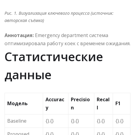
Рис. 1. Визуализация ключевого процесса (источник:
авторская съёмка)
Аннотация:
Emergency department система
оптимизировала работу коек с временем ожидания.
Статистические
данные
Accurac
Precisio
Recal
Модель
F1
y
n
l
Baseline
{}.{}
{}.{}
{}.{}
{}.{}
Proposed
{}.{}
{}.{}
{}.{}
{}.{}