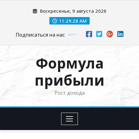
Перейти
Воскресенье, 9 августа 2026
к
содержимому
11:29:29 AM
Подписаться на нас
Формула
прибыли
Рост дохода