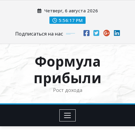
Перейти
Четверг, 6 августа 2026
к
содержимому
5:56:19 PM
Подписаться на нас
Формула
прибыли
Рост дохода