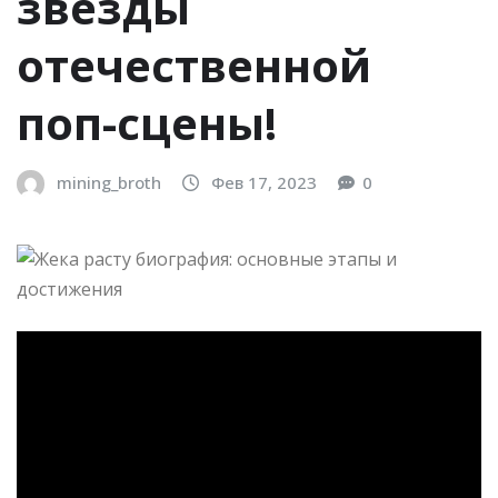
звезды
отечественной
поп-сцены!
mining_broth
Фев 17, 2023
0