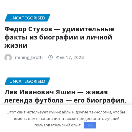
UNCATEGORISED
Федор Стуков — удивительные
факты из биографии и личной
жизни
mining_broth
Фев 17, 2023
UNCATEGORISED
Лев Иванович Яшин — живая
легенда футбола — его биография,
впечатляющие достижения и
Этот сайт использует куки-файлы и другие технологии, чтобы
интересная личная жизнь
помочь вам в навигации, а также предоставить лучший
пользовательский опыт.
OK
mining_broth
Фев 17, 2023