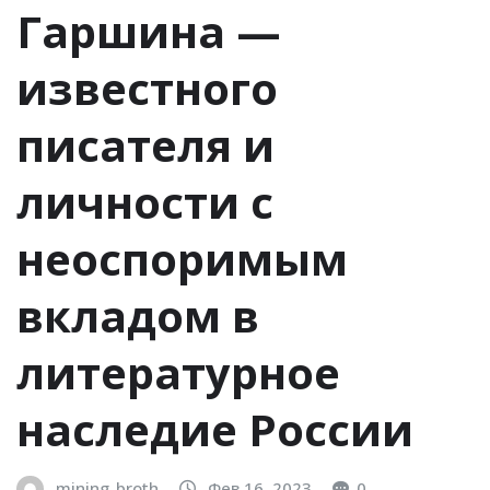
Гаршина —
известного
писателя и
личности с
неоспоримым
вкладом в
литературное
наследие России
mining_broth
Фев 16, 2023
0