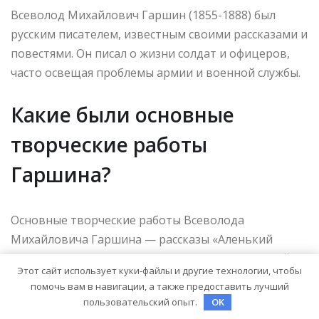
Всеволод Михайлович Гаршин (1855-1888) был
русским писателем, известным своими рассказами и
повестями. Он писал о жизни солдат и офицеров,
часто освещая проблемы армии и военной службы.
Какие были основные
творческие работы
Гаршина?
Основные творческие работы Всеволода
Михайловича Гаршина — рассказы «Аленький
цветочек», «Чумаки», «Моя душенька», «Соловей»,
Этот сайт использует куки-файлы и другие технологии, чтобы
«Кабачок», «Пьесы-стрелки». Эти произведения
помочь вам в навигации, а также предоставить лучший
принесли ему признание и популярность.
пользовательский опыт.
OK