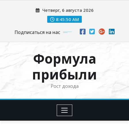
Перейти
Четверг, 6 августа 2026
к
содержимому
8:45:51 AM
Подписаться на нас
Формула
прибыли
Рост дохода