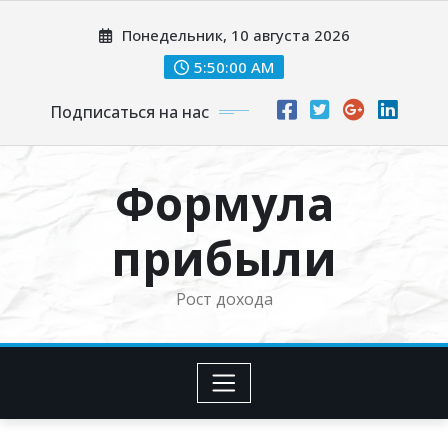
Перейти
Понедельник, 10 августа 2026
к
содержимому
5:50:01 AM
Подписаться на нас
Формула
прибыли
Рост дохода