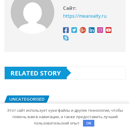
Сайт:
https://mearealty.ru
RELATED STORY
UNCATEGORISED
Галилео Галилей — известный
Этот сайт использует куки-файлы и другие технологии, чтобы
ученый и его открытия — краткая
помочь вам в навигации, а также предоставить лучший
пользовательский опыт.
OK
биография, достижения и вклад в