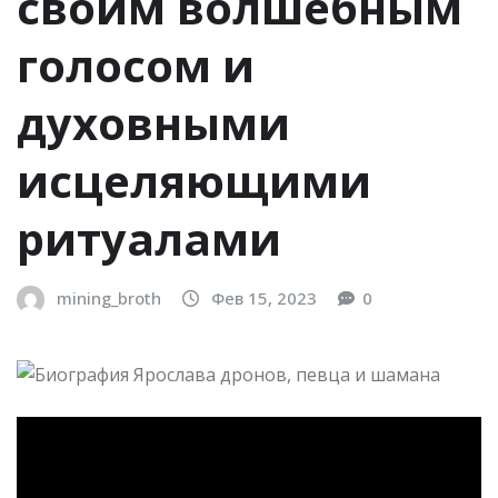
своим волшебным
голосом и
духовными
исцеляющими
ритуалами
mining_broth
Фев 15, 2023
0