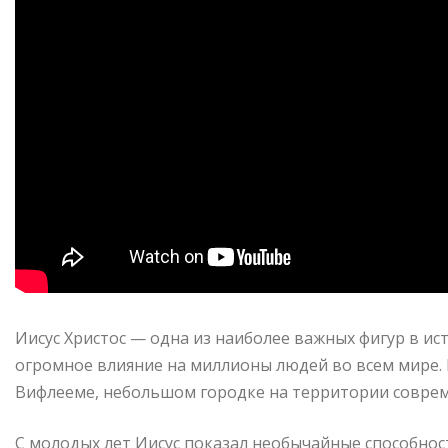
Иисус Христос — одна из наиболее важных фигур в ист
огромное влияние на миллионы людей во всем мире. И
Вифлееме, небольшом городке на территории соврем
С молодых лет Иисус показал необычайные способност