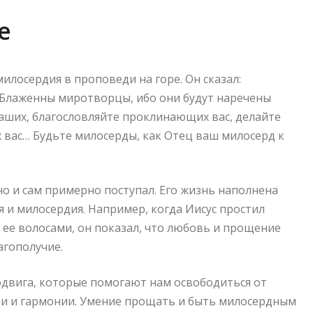
е
илосердия в проповеди на горе. Он сказал:
 Блаженны миротворцы, ибо они будут наречены
аших, благословляйте проклинающих вас, делайте
 вас… Будьте милосерды, как Отец ваш милосерд к
о и сам примерно поступал. Его жизнь наполнена
и милосердия. Например, когда Иисус простил
 ее волосами, он показал, что любовь и прощение
агополучие.
одвига, которые помогают нам освободиться от
ви и гармонии. Умение прощать и быть милосердным