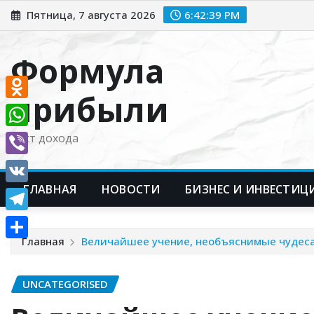
Перейти
Пятница, 7 августа 2026
6:42:40 PM
к
содержимому
Формула
прибыли
Odnoklassniki
WhatsApp
Рост дохода
Viber
ГЛАВНАЯ
НОВОСТИ
БИЗНЕС И ИНВЕСТИЦ
VK
Telegram
Главная
Величайшее учение, необъяснимые чудеса 
Отправить
UNCATEGORISED