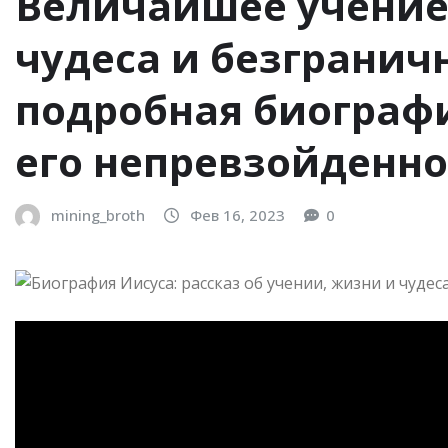
Величайшее учение
чудеса и безгранич
подробная биографи
его непревзойденно
mining_broth
Фев 16, 2023
0