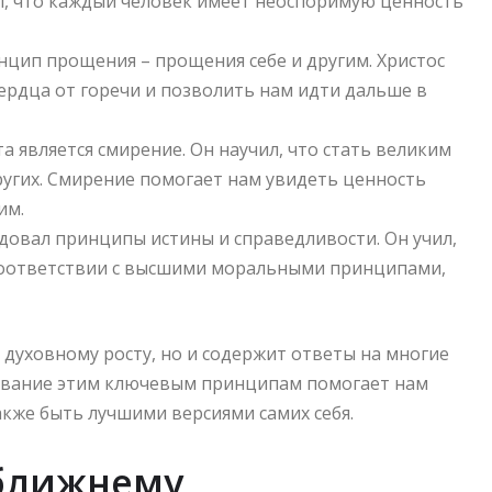
л, что каждый человек имеет неоспоримую ценность
нцип прощения – прощения себе и другим. Христос
ердца от горечи и позволить нам идти дальше в
а является смирение. Он научил, что стать великим
других. Смирение помогает нам увидеть ценность
им.
довал принципы истины и справедливости. Он учил,
 соответствии с высшими моральными принципами,
к духовному росту, но и содержит ответы на многие
дование этим ключевым принципам помогает нам
акже быть лучшими версиями самих себя.
 ближнему