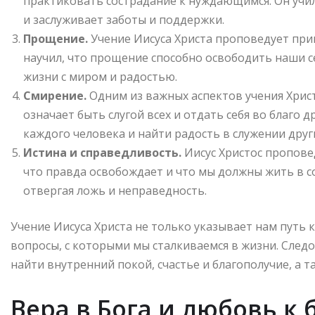
практиковать сострадание к нуждающимся. Он учи
и заслуживает заботы и поддержки.
Прощение.
Учение Иисуса Христа проповедует при
научил, что прощение способно освободить наши с
жизни с миром и радостью.
Смирение.
Одним из важных аспектов учения Христ
означает быть слугой всех и отдать себя во благо 
каждого человека и найти радость в служении друг
Истина и справедливость.
Иисус Христос пропове
что правда освобождает и что мы должны жить в
отвергая ложь и неправедность.
Учение Иисуса Христа не только указывает нам путь 
вопросы, с которыми мы сталкиваемся в жизни. Сле
найти внутренний покой, счастье и благополучие, а т
Вера в Бога и любовь к