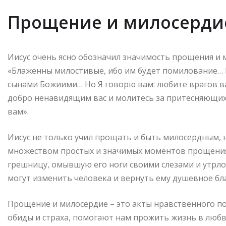
Прощение и милосерди
Иисус очень ясно обозначил значимость прощения и м
«Блаженны милостивые, ибо им будет помилование…
сынами Божиими… Но Я говорю вам: любите врагов в
добро ненавидящим вас и молитесь за притесняющих
вам».
Иисус не только учил прощать и быть милосердным, н
множеством простых и значимых моментов прощения 
грешницу, омывшую его ноги своими слезами и утрло
могут изменить человека и вернуть ему душевное бл
Прощение и милосердие – это акты нравственного п
обиды и страха, помогают нам прожить жизнь в люб