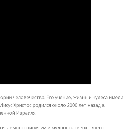
ории человечества. Его учение, жизнь и чудеса имели
исус Христос родился около 2000 лет назад в
енной Израиля.
и, демонстрируя ум и мудрость сверх своего