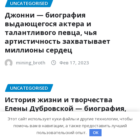
UNCATEGORISED
Джонни — биография
выдающегося актера и
талантливого певца, чья
артистичность захватывает
миллионы сердец
mining_broth
Фев 17, 2023
UNCATEGORISED
История жизни и творчества
Елены Дубровской — биография,
достижения, интересные факты
Этот сайт использует куки-файлы и другие технологии, чтобы
помочь вам в навигации, а также предоставить лучший
mining_broth
Фев 17, 2023
пользовательский опыт.
OK