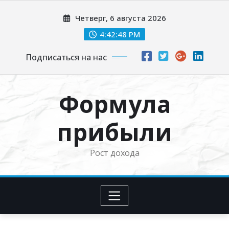
Перейти
Четверг, 6 августа 2026
к
содержимому
4:42:49 PM
Подписаться на нас
Формула
прибыли
Рост дохода