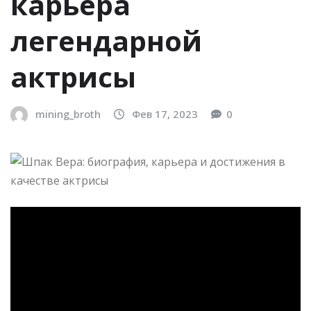
карьера
легендарной
актрисы
mining_broth
Фев 17, 2023
0