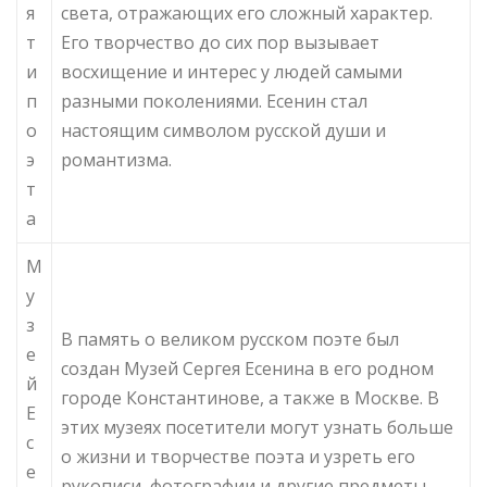
я
света, отражающих его сложный характер.
т
Его творчество до сих пор вызывает
и
восхищение и интерес у людей самыми
п
разными поколениями. Есенин стал
о
настоящим символом русской души и
э
романтизма.
т
а
М
у
з
В память о великом русском поэте был
е
создан Музей Сергея Есенина в его родном
й
городе Константинове, а также в Москве. В
Е
этих музеях посетители могут узнать больше
с
о жизни и творчестве поэта и узреть его
е
рукописи, фотографии и другие предметы,