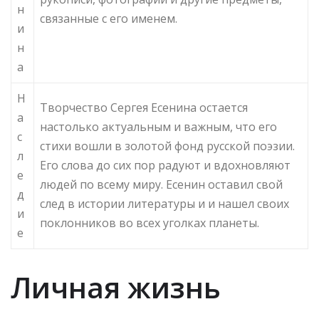
н
связанные с его именем.
и
н
а
Н
Творчество Сергея Есенина остается
а
настолько актуальным и важным, что его
с
стихи вошли в золотой фонд русской поэзии.
л
Его слова до сих пор радуют и вдохновляют
е
людей по всему миру. Есенин оставил свой
д
след в истории литературы и и нашел своих
и
поклонников во всех уголках планеты.
е
Личная жизнь