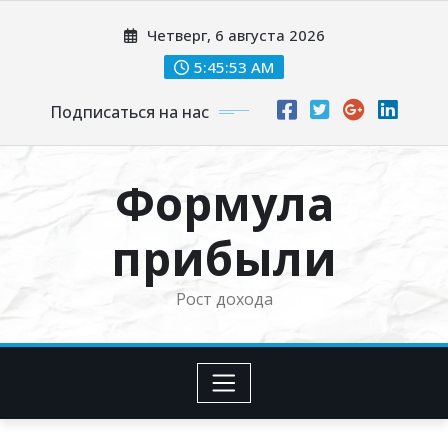
Перейти
Четверг, 6 августа 2026
к
содержимому
5:45:54 AM
Подписаться на нас
Формула
прибыли
Рост дохода