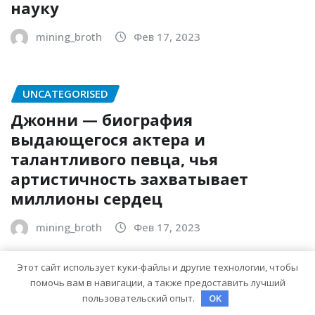
науку
mining_broth
Фев 17, 2023
UNCATEGORISED
Джонни — биография
выдающегося актера и
талантливого певца, чья
артистичность захватывает
миллионы сердец
mining_broth
Фев 17, 2023
Этот сайт использует куки-файлы и другие технологии, чтобы
помочь вам в навигации, а также предоставить лучший
UNCATEGORISED
пользовательский опыт.
OK
История жизни и творчества