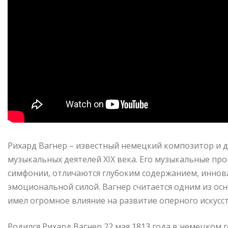
Рихард Вагнер – известный немецкий композитор и д
музыкальных деятелей XIX века. Его музыкальные п
симфонии, отличаются глубоким содержанием, инн
эмоциональной силой. Вагнер считается одним из о
имел огромное влияние на развитие оперного искусст
Родился Рихард Вагнер 22 мая 1813 года в немецком 