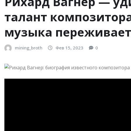
Рихард Вагнер — уд
талант композитора
музыка переживает
mining_broth
Фев 15, 2023
0