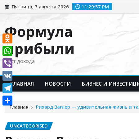
Перейти
Пятница, 7 августа 2026
11:29:57 PM
к
содержимому
Формула
прибыли
Odnoklassniki
WhatsApp
Рост дохода
Viber
ГЛАВНАЯ
НОВОСТИ
БИЗНЕС И ИНВЕСТИЦ
VK
Telegram
Главная
Рихард Вагнер — удивительная жизнь и та
Отправить
UNCATEGORISED