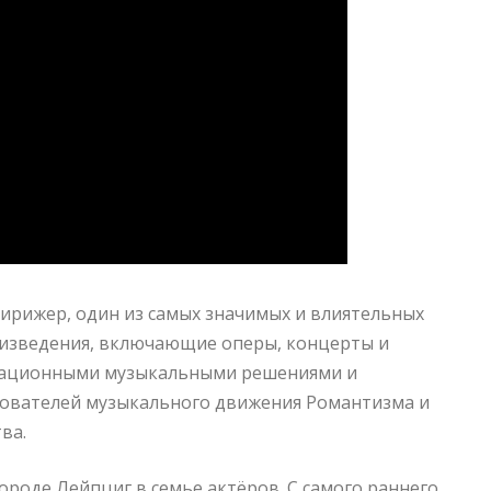
ирижер, один из самых значимых и влиятельных
роизведения, включающие оперы, концерты и
овационными музыкальными решениями и
снователей музыкального движения Романтизма и
ва.
городе Лейпциг в семье актёров. С самого раннего