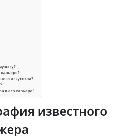
музыку?
 карьере?
ного искусства?
?
а в его карьере?
рафия известного
жера