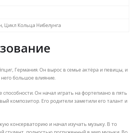
н, Цикл Кольца Нибелунга
азование
йпциг, Германия. Он вырос в семье актёра и певицы, и
 него большое влияние.
 способности. Он начал играть на фортепиано в пять
ивый композитор. Его родители заметили его талант и
скую консерваторию и начал изучать музыку. В то
ый студент, полностью погруженный в мир музыки. Во