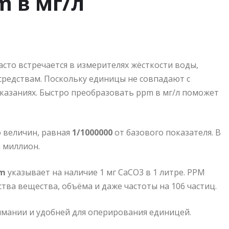
 в мг/л
сто встречается в измерителях жёсткости воды,
средствам. Поскольку единицы не совпадают с
оказаниях. Быстро преобразовать ppm в мг/л поможет
 величин, равная
1/1000000
от базового показателя. В
а миллион.
pm
указывает на наличие 1 мг CaCO3 в 1 литре. PPM
тва вещества, объёма и даже частоты на 106 частиц.
имании и удобней для оперирования единицей.