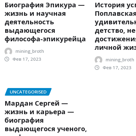
Биография Эпикура —
История ус
жизнь и научная
Поплавска
деятельность
удивитель
выдающегося
детство, н
философа-эпикурейца
достижени
личной жи
mining_broth
Фев 17, 2023
mining_broth
Фев 17, 2023
UNCATEGORISED
Мардан Сергей —
жизнь и карьера —
биография
выдающегося ученого,