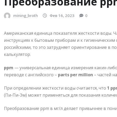
Преобразование ppm
mining_broth
Фев 16, 2023
0
Американская единица показателя жесткости воды. Ча
инструкциях к бытовым приборам и к гигиеническим 
российскими, то это затрудняет ориентирование в п
калькулятор.
ppm
— универсальная единица измерения каких-либо
переводе с английского –
parts per million
– частей н
При определении жесткости воды считается, что
1 p
(Пи-Пи-Эм) может применяться для показания количес
Преобразование ppm в мг/л делает привычнее в пон