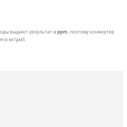
воды выдают результат в
ppm
, поэтому конвертер
m в мг/дм3.