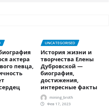
D
UNCATEGORISED
биография
История жизни и
ся актера
творчества Елены
вого певца,
Дубровской —
ичность
биография,
ет
достижения,
сердец
интересные факты
mining_broth
Фев 17, 2023