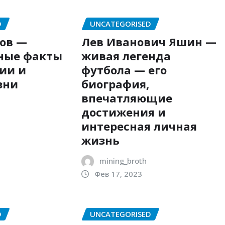
D
UNCATEGORISED
ков —
Лев Иванович Яшин —
ные факты
живая легенда
ии и
футбола — его
зни
биография,
впечатляющие
достижения и
интересная личная
жизнь
mining_broth
Фев 17, 2023
D
UNCATEGORISED