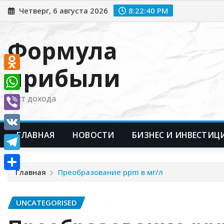
Перейти
Четверг, 6 августа 2026
8:22:41 PM
к
содержимому
Формула
прибыли
Odnoklassniki
WhatsApp
Рост дохода
Viber
ГЛАВНАЯ
НОВОСТИ
БИЗНЕС И ИНВЕСТИЦ
VK
Telegram
Главная
Преобразование ppm в мг/л
Отправить
UNCATEGORISED