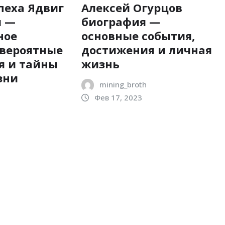
пеха Ядвиг
Алексей Огурцов
я —
биография —
ное
основные события,
евероятные
достижения и личная
я и тайны
жизнь
зни
mining_broth
Фев 17, 2023