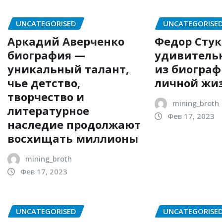
UNCATEGORISED
UNCATEGORISE
Аркадий Аверченко
Федор Сту
биография —
удивитель
уникальный талант,
из биограф
чье детство,
личной жи
творчество и
mining_broth
литературное
Фев 17, 2023
наследие продолжают
восхищать миллионы
mining_broth
Фев 17, 2023
UNCATEGORISED
UNCATEGORISE