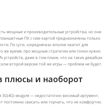
я
есть мощные и производительные устройства, но они
 планшетные ПК с сим-картой предназначены только
ости. По сути, «середнячка» вполне хватит для
 то же время, про мощные стратегии или гонки нужно
0% устройств, даже в том плане, что на таких девайсах
уском второй версии той же игры — проблем не будет.
 плюсы и наоборот
я 3G(4G)-модуля — недостаточно весомый аргумент,
т постоянно свисать или торчать, что не комфортно.