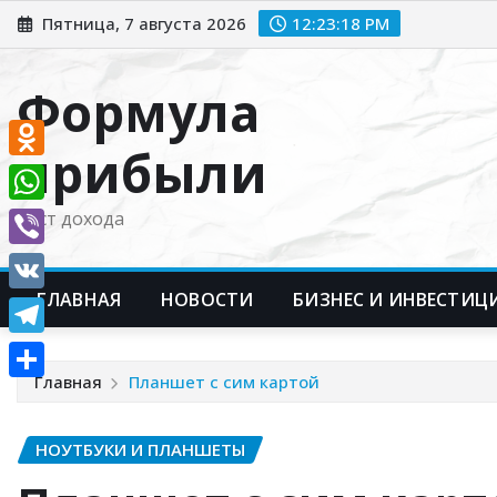
Перейти
Пятница, 7 августа 2026
12:23:19 PM
к
содержимому
Формула
прибыли
Odnoklassniki
WhatsApp
Рост дохода
Viber
ГЛАВНАЯ
НОВОСТИ
БИЗНЕС И ИНВЕСТИЦ
VK
Telegram
Главная
Планшет с сим картой
Отправить
НОУТБУКИ И ПЛАНШЕТЫ