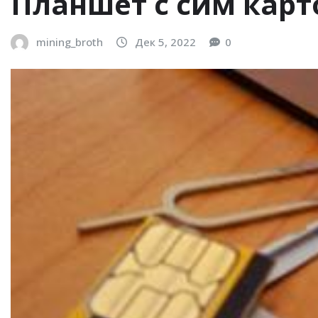
Планшет с сим карт
mining_broth
Дек 5, 2022
0