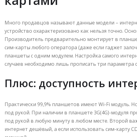
картами
Много продавцов называют данные модели – интерне
устройство охарактеризовано как нельзя точно. Осно
Производитель предварительно монтирует в планшет
сим-карты любого оператора (даже если гаджет залоч
планшеты с одним модулем. Настройка самого интерн
случаев необходимо лишь прописать три параметра с
Плюс: доступность инте
Практически 99,9% планшетов имеют Wi-Fi модуль. Но
под рукой. При наличии в планшете 3G(4G)-модуля пр
под рукой в любую минуту в любом месте. Второй ва
интернет дешёвый, а если использовать сим-карту C