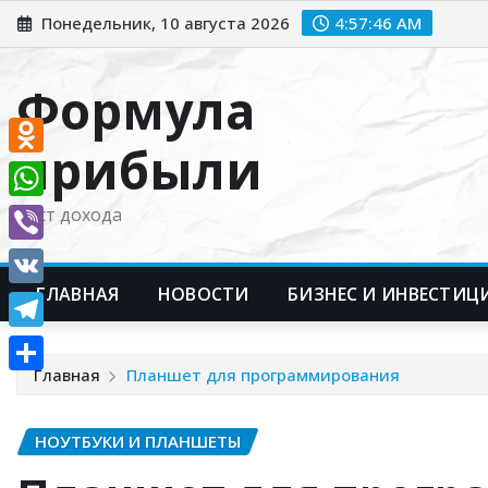
Перейти
Понедельник, 10 августа 2026
4:57:47 AM
к
содержимому
Формула
прибыли
Odnoklassniki
WhatsApp
Рост дохода
Viber
ГЛАВНАЯ
НОВОСТИ
БИЗНЕС И ИНВЕСТИЦ
VK
Telegram
Главная
Планшет для программирования
Отправить
НОУТБУКИ И ПЛАНШЕТЫ