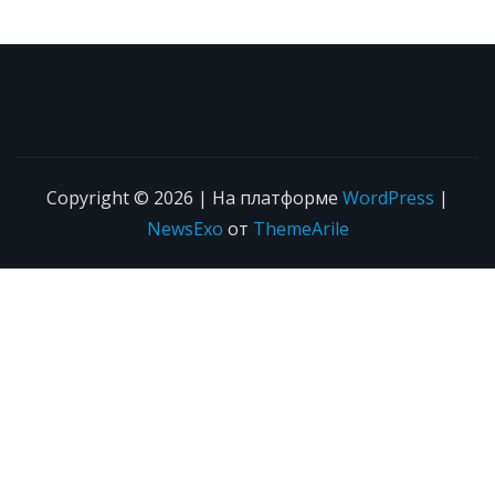
Copyright © 2026 | На платформе
WordPress
|
NewsExo
от
ThemeArile