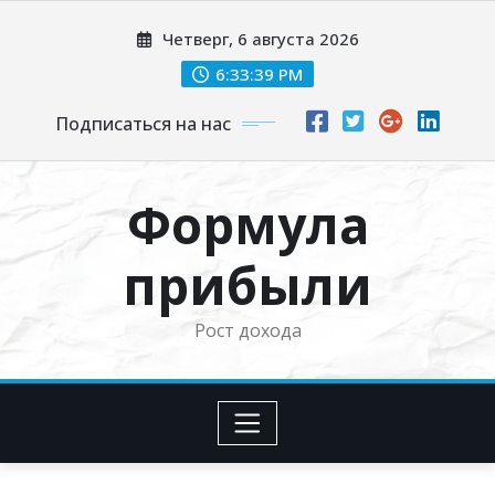
Перейти
Четверг, 6 августа 2026
к
содержимому
6:33:41 PM
Подписаться на нас
Формула
прибыли
Рост дохода