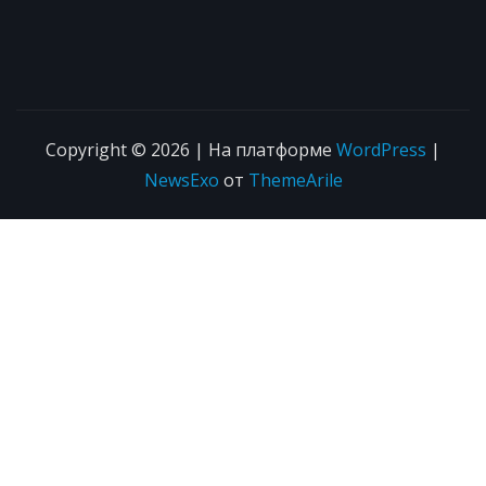
Copyright © 2026 | На платформе
WordPress
|
NewsExo
от
ThemeArile