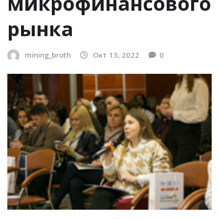
микрофинансового
рынка
mining_broth
Окт 13, 2022
0