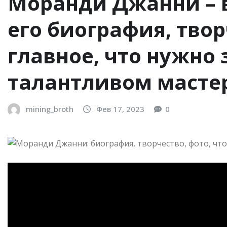
Моранди Джанни – 
его биография, тво
главное, что нужно 
талантливом масте
mining_broth
Фев 17, 2023
0