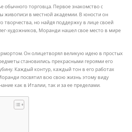
ье обычного торговца. Первое знакомство с
сы живописи в местной академии. В юности он
о творчества, но найдя поддержку в лице своей
лег-художников, Моранди нашел свое место в мире
юрмортом. Он олицетворял великую идею в простых
 предметы становились прекрасными героями его
убину. Каждый контур, каждый тон в его работах
Моранди посвятил всю свою жизнь этому виду
ание как в Италии, так и за ее пределами.