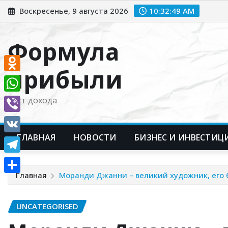
Перейти
Воскресенье, 9 августа 2026
10:32:50 AM
к
содержимому
Формула
прибыли
Odnoklassniki
WhatsApp
Рост дохода
Viber
ГЛАВНАЯ
НОВОСТИ
БИЗНЕС И ИНВЕСТИЦ
VK
Telegram
Главная
Моранди Джанни – великий художник, его 
Отправить
UNCATEGORISED