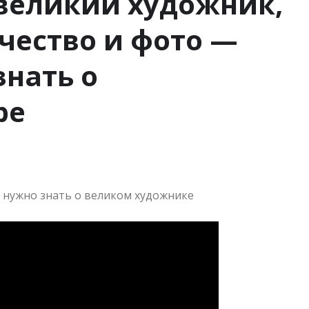
великий художник,
рчество и фото —
знать о
ре