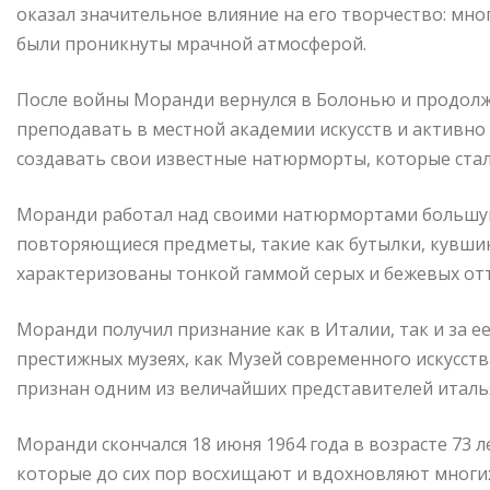
оказал значительное влияние на его творчество: мно
были проникнуты мрачной атмосферой.
После войны Моранди вернулся в Болонью и продолж
преподавать в местной академии искусств и активно 
создавать свои известные натюрморты, которые стал
Моранди работал над своими натюрмортами большую
повторяющиеся предметы, такие как бутылки, кувшин
характеризованы тонкой гаммой серых и бежевых отт
Моранди получил признание как в Италии, так и за е
престижных музеях, как Музей современного искусст
признан одним из величайших представителей итальян
Моранди скончался 18 июня 1964 года в возрасте 73 л
которые до сих пор восхищают и вдохновляют многих