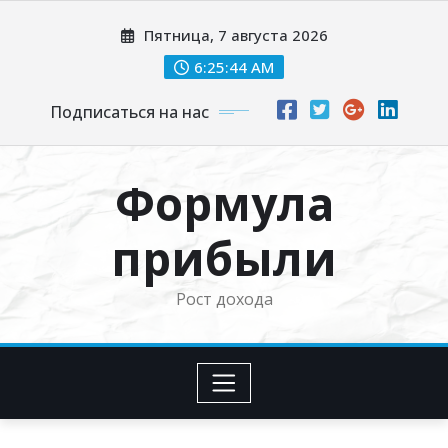
Перейти
Пятница, 7 августа 2026
к
содержимому
6:25:45 AM
Подписаться на нас
Формула
прибыли
Рост дохода