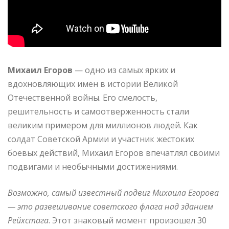
Михаил Егоров
— одно из самых ярких и
вдохновляющих имен в истории Великой
Отечественной войны. Его смелость,
решительность и самоотверженность стали
великим примером для миллионов людей. Как
солдат Советской Армии и участник жестоких
боевых действий, Михаил Егоров впечатлял своими
подвигами и необычными достижениями.
Возможно, самый известный подвиг Михаила Егорова
— это развешивание советского флага над зданием
Рейхстага
. Этот знаковый момент произошел 30