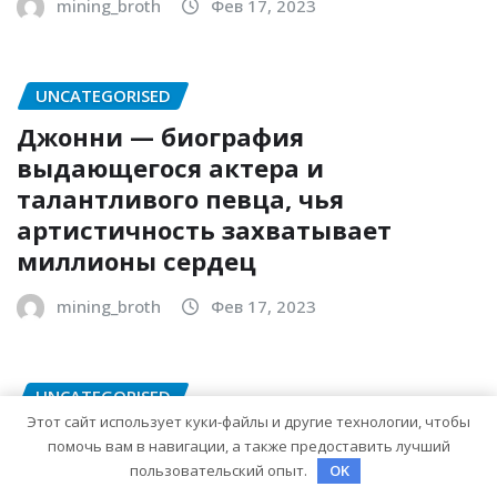
mining_broth
Фев 17, 2023
UNCATEGORISED
Джонни — биография
выдающегося актера и
талантливого певца, чья
артистичность захватывает
миллионы сердец
mining_broth
Фев 17, 2023
UNCATEGORISED
Этот сайт использует куки-файлы и другие технологии, чтобы
История жизни и творчества
помочь вам в навигации, а также предоставить лучший
Елены Дубровской — биография,
пользовательский опыт.
OK