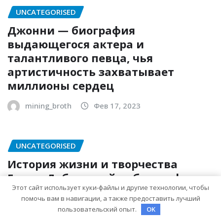
UNCATEGORISED
Джонни — биография
выдающегося актера и
талантливого певца, чья
артистичность захватывает
миллионы сердец
mining_broth
Фев 17, 2023
UNCATEGORISED
История жизни и творчества
Елены Дубровской — биография,
Этот сайт использует куки-файлы и другие технологии, чтобы
достижения, интересные факты
помочь вам в навигации, а также предоставить лучший
пользовательский опыт.
OK
mining_broth
Фев 17, 2023