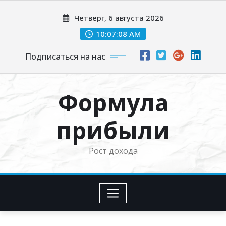
Перейти
Четверг, 6 августа 2026
к
содержимому
10:07:09 AM
Подписаться на нас
Формула
прибыли
Рост дохода