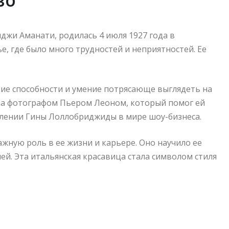
во
жи Аманати, родилась 4 июля 1927 года в
е, где было много трудностей и неприятностей. Ее
ие способности и умение потрясающе выглядеть на
ечена фотографом Пьером Леоном, который помог ей
влении Гины Лоллобриджиды в мире шоу-бизнеса.
ную роль в ее жизни и карьере. Оно научило ее
ей. Эта итальянская красавица стала символом стиля