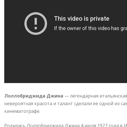
Лоллобриджида Джина
— легендарная итальянская 
невероятная красота и талант сделали ее одной из 
кинематографе.
Родилась Лоллобриджида Джина 4 июля 1927 года в Ит