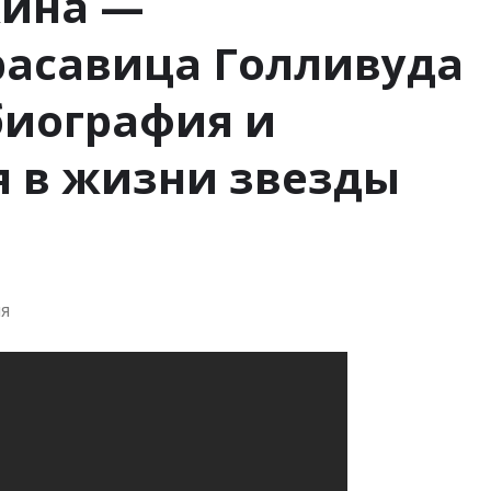
ина —
расавица Голливуда
иография и
я в жизни звезды