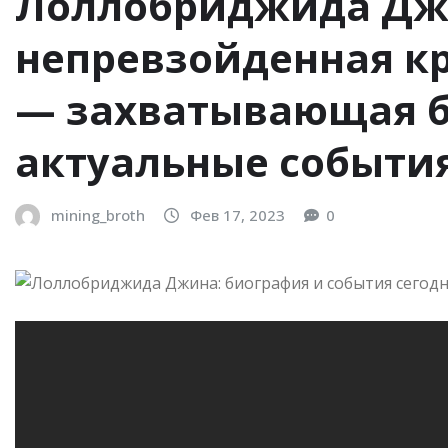
Лоллобриджида Дж
непревзойденная к
— захватывающая б
актуальные событи
mining_broth
Фев 17, 2023
0