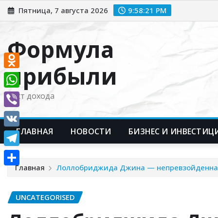
Перейти
Пятница, 7 августа 2026
9:58:22 PM
к
содержимому
Формула
прибыли
Odnoklassniki
WhatsApp
Рост дохода
Viber
ГЛАВНАЯ
НОВОСТИ
БИЗНЕС И ИНВЕСТИЦ
VK
Telegram
Главная
Лоллобриджида Джина — непревзойденная
Отправить
UNCATEGORISED