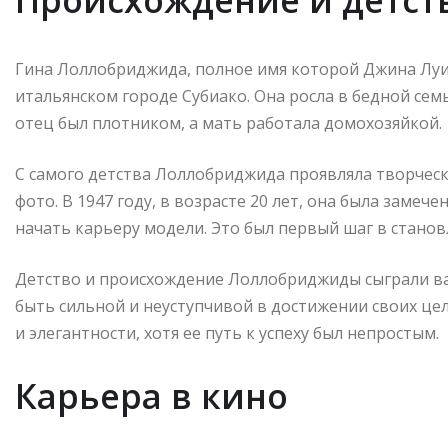
Происхождение и детст
Гина Лоллобриджида, полное имя которой Джина Луид
итальянском городе Субиако. Она росла в бедной семь
отец был плотником, а мать работала домохозяйкой.
С самого детства Лоллобриджида проявляла творческ
фото. В 1947 году, в возрасте 20 лет, она была зам
начать карьеру модели. Это был первый шаг в стано
Детство и происхождение Лоллобриджиды сыграли важ
быть сильной и неуступчивой в достижении своих цел
и элегантности, хотя ее путь к успеху был непростым.
Карьера в кино