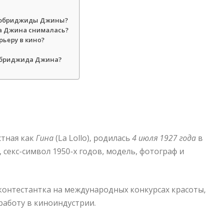
ллобриджиды Джины?
а Джина снималась?
ьеру в кино?
?
обриджида Джина?
естная как
Гина
(La Lollo), родилась
4 июля 1927 года
в
, секс-символ 1950-х годов, модель, фотограф и
контестантка на международных конкурсах красоты,
работу в киноиндустрии.