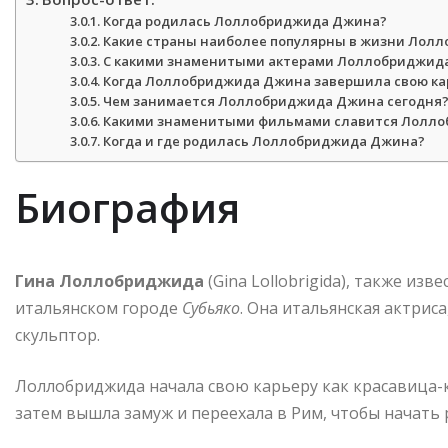
Когда родилась Лоллобриджида Джина?
Какие страны наиболее популярны в жизни Ло
С какими знаменитыми актерами Лоллобриджид
Когда Лоллобриджида Джина завершила свою кар
Чем занимается Лоллобриджида Джина сегодня
Какими знаменитыми фильмами славится Лолл
Когда и где родилась Лоллобриджида Джина?
Биография
Гина Лоллобриджида
(Gina Lollobrigida), также изв
итальянском городе
Субьяко
. Она итальянская актриса
скульптор.
Лоллобриджида начала свою карьеру как красавица-
затем вышла замуж и переехала в Рим, чтобы начать 