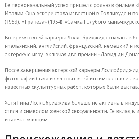
Ее первоначальный успех пришел с ролью в фильме «
Италии. Она вскоре стала известной в Голливуде и п
(1953), «Трапеза» (1954), «Самка Голубого маньчжурско
Во время своей карьеры Лоллобриджида снялась в бо
итальянский, английский, французский, немецкий и и
актерскую игру, включая две премии «Давид ди Дона
После завершения актерской карьеры Лоллобриджида
фотографии были известны своей интимностью и ава
известных скульптурных работ, которые были выстав
Хотя Гина Лоллобриджида больше не активна в индуст
стиля и символом женской сексуальности. Ее вклад в
и впечатляющим.