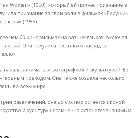
Пан Women» (1950), который ей принес признание в
олучила признание за свои роли в фильмах «Беруши»
го коня» (1955).
лее чем 60 кинофильмах на разных языках, включая
спанский. Она получила несколько наград за
телло».
 начала заниматься фотографией и скульптурой. Ее
нгардным подходом. Она также создала несколько
лены во всем мире.
рии развлечений, она до сих пор остается иконой
 искусство и культуру несомненно останется значимым