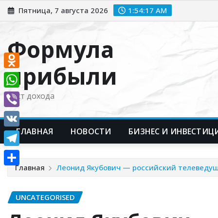
Перейти
Пятница, 7 августа 2026
1:54:18 AM
к
содержимому
Формула
прибыли
Odnoklassniki
WhatsApp
Рост дохода
Viber
ГЛАВНАЯ
НОВОСТИ
БИЗНЕС И ИНВЕСТИЦ
VK
Telegram
Главная
Леонид Якубович — российский телеведущи
Отправить
UNCATEGORISED