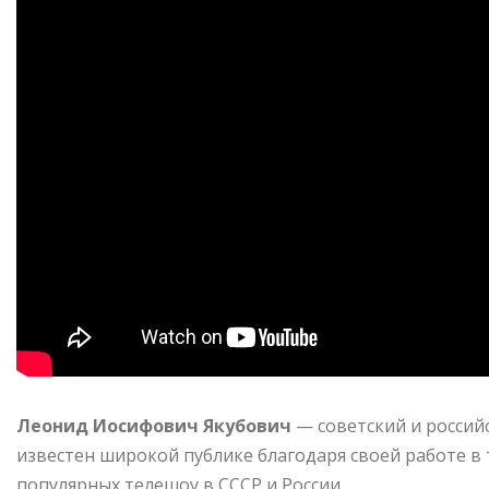
Леонид Иосифович Якубович
— советский и российс
известен широкой публике благодаря своей работе в 
популярных телешоу в СССР и России.