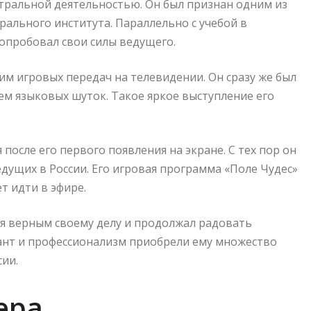
тральной деятельностью. Он был признан одним из
рального института. Параллельно с учебой в
попробовал свои силы ведущего.
им игровых передач на телевидении. Он сразу же был
м языковых шуток. Такое яркое выступление его
после его первого появления на экране. С тех пор он
дущих в России. Его игровая программа «Поле Чудес»
т идти в эфире.
ся верным своему делу и продолжал радовать
ант и профессионализм приобрели ему множество
сии.
ера