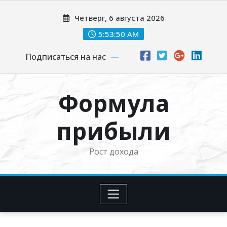
Перейти
Четверг, 6 августа 2026
к
содержимому
5:53:51 AM
Подписаться на нас
Формула
прибыли
Рост дохода