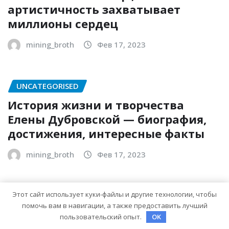
артистичность захватывает
миллионы сердец
mining_broth
Фев 17, 2023
UNCATEGORISED
История жизни и творчества
Елены Дубровской — биография,
достижения, интересные факты
mining_broth
Фев 17, 2023
Этот сайт использует куки-файлы и другие технологии, чтобы
UNCATEGORISED
помочь вам в навигации, а также предоставить лучший
Аркадий Аверченко биография —
пользовательский опыт.
OK
уникальный талант, чье детство,