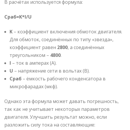
В расчётах используется формула:
Cраб=K*I/U
K
– коэффициент включения обмоток двигателя.
Для обмоток, соединённых по типу «звезда»,
коэффициент равен
2800
, а соединённых
треугольником –
4800
.
I
– ток в амперах (А).
U
– напряжение сети в вольтах (В).
Cраб
– ёмкость рабочего конденсатора в
микрофарадах (мкф).
Однако эта формула может давать погрешность,
так как не учитывает некоторых параметров
двигателя. Улучшить результат можно, если
разложить силу тока на составляющие: