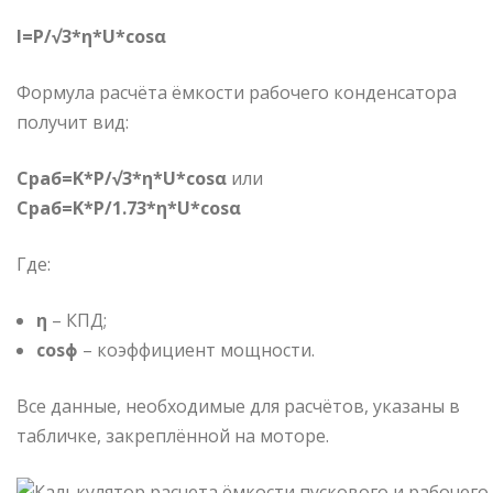
I=P/√3*η*U*cosα
Формула расчёта ёмкости рабочего конденсатора
получит вид:
Cраб=K*P/√3*η*U*cosα
или
Cраб=K*P/1.73*η*U*cosα
Где:
η
– КПД;
cosϕ
– коэффициент мощности.
Все данные, необходимые для расчётов, указаны в
табличке, закреплённой на моторе.