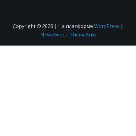
Copyright © 2026 | На платформе
WordPress
|
NewsExo
от
ThemeArile