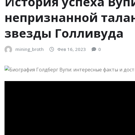
История успеха Вуп
непризнанной тала
звезды Голливуда
mining_broth
Фев 16, 2023
0