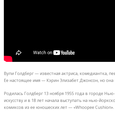
Вупи Голдберг — известная актриса, комедиантка, п
Ее настоящее имя — Кэрин Элизабет Джонсон, но она
Родилась Голдберг 13 ноября 1955 года в городе Нью-
искусству и в 18 лет начала выступать на нью-йоркс
комиксов из ее юношеских лет — «Whoopee Cushion».