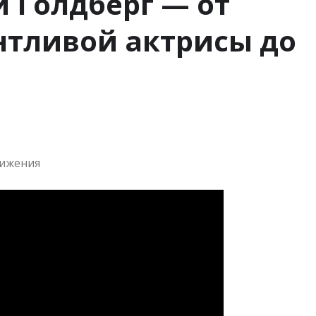
и Голдберг — от
нтливой актрисы до