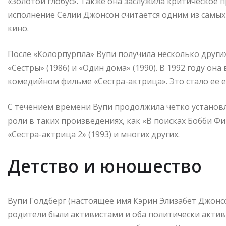
«Золотой глобус». Также она заслужила критическое 
исполнение Селии Джонсон считается одним из самых
кино.
После «Колорпурпла» Вупи получила несколько други
«Сестры» (1986) и «Один дома» (1990). В 1992 году он
комедийном фильме «Сестра-актрица». Это стало ее
С течением времени Вупи продолжила четко установл
роли в таких произведениях, как «В поисках Бобби Фиш
«Сестра-актрица 2» (1993) и многих других.
Детство и юношество
Вупи Голдберг (настоящее имя Кэрин Элизабет Джонсо
родители были активистами и оба политически актив