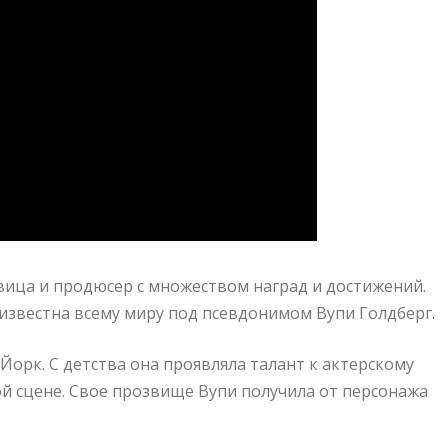
евица и продюсер с множеством наград и достижений.
 известна всему миру под псевдонимом Вупи Голдберг.
Йорк. С детства она проявляла талант к актерскому
кой сцене. Свое прозвище Вупи получила от персонажа