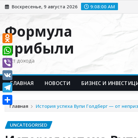
Перейти
Воскресенье, 9 августа 2026
9:08:01 AM
к
содержимому
Формула
прибыли
Odnoklassniki
WhatsApp
Рост дохода
Viber
ГЛАВНАЯ
НОВОСТИ
БИЗНЕС И ИНВЕСТИЦ
VK
Telegram
Главная
История успеха Вупи Голдберг — от непри
Отправить
UNCATEGORISED