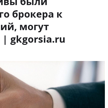
тивы были
го брокера к
ий, могут
| gkgorsia.ru