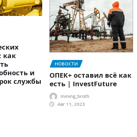
еских
 как
ить
НОВОСТИ
обность и
ОПЕК+ оставил всё как
рок службы
есть | InvestFuture
mining_broth
Авг 11, 2023