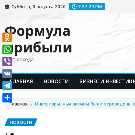
Перейти
Суббота, 8 августа 2026
7:37:31 PM
к
содержимому
Формула
прибыли
Odnoklassniki
WhatsApp
Рост дохода
Viber
ГЛАВНАЯ
НОВОСТИ
БИЗНЕС И ИНВЕСТИЦ
VK
Telegram
Главная
Инвесторы, чьи активы были переведены от 
Отправить
НОВОСТИ