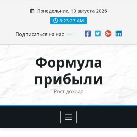
Перейти
Понедельник, 10 августа 2026
к
содержимому
6:23:28 AM
Подписаться на нас
Формула
прибыли
Рост дохода