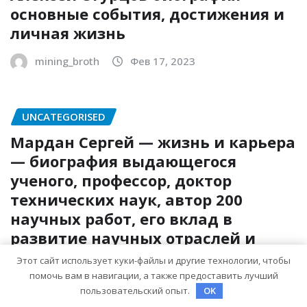
основные события, достижения и
личная жизнь
mining_broth
Фев 17, 2023
UNCATEGORISED
Мардан Сергей — жизнь и карьера
— биография выдающегося
ученого, профессор, доктор
технических наук, автор 200
научных работ, его вклад в
развитие научных отраслей и
личность за кулисами создания
Этот сайт использует куки-файлы и другие технологии, чтобы
уникальных технологий
помочь вам в навигации, а также предоставить лучший
пользовательский опыт.
OK
mining_broth
Фев 17, 2023