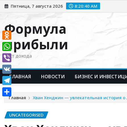
Перейти
Пятница, 7 августа 2026
8:20:41 AM
к
содержимому
Формула
прибыли
Odnoklassniki
WhatsApp
Рост дохода
Viber
ГЛАВНАЯ
НОВОСТИ
БИЗНЕС И ИНВЕСТИЦ
VK
Telegram
Главная
Хван Хенджин — увлекательная история о
Отправить
UNCATEGORISED