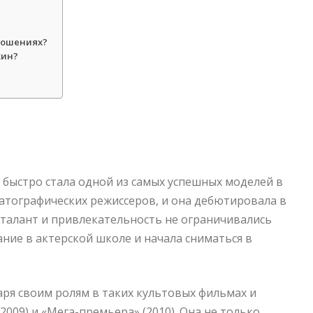
ношениях?
жин?
 быстро стала одной из самых успешных моделей в
матографических режиссеров, и она дебютировала в
е талант и привлекательность не ограничивались
ние в актерской школе и начала сниматься в
аря своим ролям в таких культовых фильмах и
(2009) и «Мега-премьера» (2010). Она не только