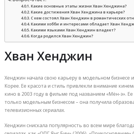
Какие основные этапы жизни Хван Хенджина?
Какие достижения Хван Хенджина в карьере?
С кем состоял Хван Хенджин в романтических от
Какими хобби и интересами обладает Хван Хенд
Какими языками Хван Хенджин владеет?
Когда родился Хван Хенджин?
Хван Хенджин
Хенджин начала свою карьеру в модельном бизнесе и
Корее. Ее красота и стиль привлекли внимание кине
кино в 2003 году в фильме под названием «Мён-э». Е
только модельным бизнесом – она получила образова
телевизионных сериалах.
Хенджин снискала популярность во всем мире благод
сериалах, как «ОПГ Янг Бин» (2006), «Прикосновение» 