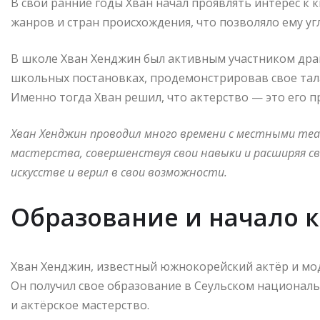
В свои ранние годы Хван начал проявлять интерес к
жанров и стран происхождения, что позволяло ему угл
В школе Хван Хенджин был активным участником драм
школьных постановках, продемонстрировав свое та
Именно тогда Хван решил, что актерство — это его п
Хван Хенджин проводил много времени с местными те
мастерства, совершенствуя свои навыки и расширяя св
искусстве и верил в свои возможности.
Образование и начало 
Хван Хенджин, известный южнокорейский актёр и моде
Он получил свое образование в Сеульском националь
и актёрское мастерство.