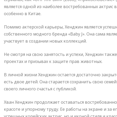
является одной из наиболее востребованных актрис в
особенно в Китае.
Помимо актерской карьеры, Хенджин является успешн
собственного модного бренда «Baby J». Она сама явл
участвует в создании новых коллекций.
Не смотря на свою занятость и успехи, Хенджин такж
проектах и призывах к защите прав животных.
В личной жизни Хенджин остается достаточно закрыто
есть двое детей. Она старается сохранить свою семе
своего личного счастья с публикой.
Хван Хенджин продолжает оставаться востребованной
красоте и упорному труду. Ее работы на экране и за 
успешных корейских актрис, но и иконой стиля и крас