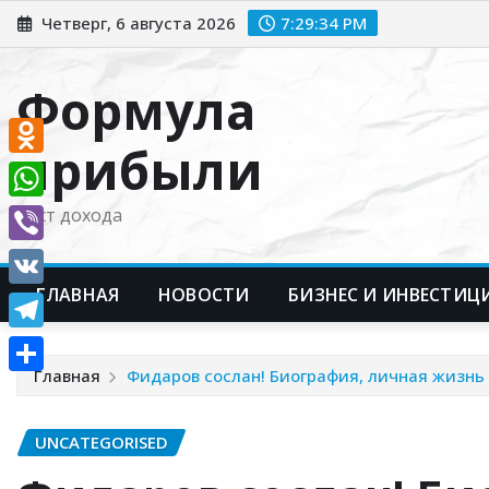
Перейти
Четверг, 6 августа 2026
7:29:35 PM
к
содержимому
Формула
прибыли
Odnoklassniki
WhatsApp
Рост дохода
Viber
ГЛАВНАЯ
НОВОСТИ
БИЗНЕС И ИНВЕСТИЦ
VK
Telegram
Главная
Фидаров сослан! Биография, личная жизнь
Отправить
UNCATEGORISED