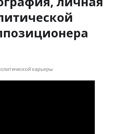
ография, личная
олитической
оппозиционера