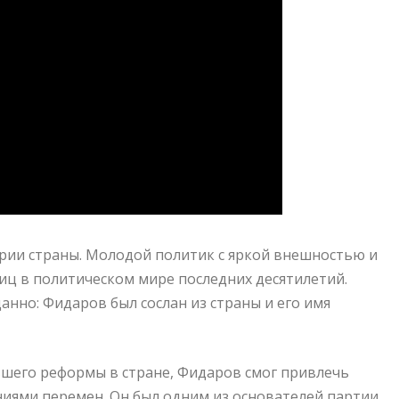
рии страны. Молодой политик с яркой внешностью и
иц в политическом мире последних десятилетий.
нно: Фидаров был сослан из страны и его имя
шего реформы в стране, Фидаров смог привлечь
ями перемен. Он был одним из основателей партии,