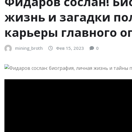
Фидаров сослан! Би
жизнь и загадки п
карьеры главного 
mining_broth
Фев 15, 2023
0