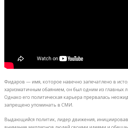
Фидаров — имя, которое навечно запечатлено в исто
харизматичным обаянием, он был одним из главных л
Однако его политическая карьера прервалась неожида
запрещено упоминать в СМИ.
Выдающийся политик, лидер движения, инициировав
внимание миллионов людей своими идеями и обещани