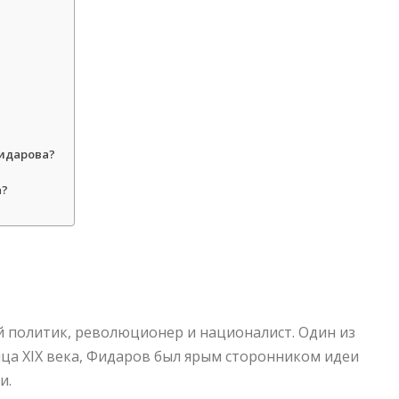
Фидарова?
а?
ий политик, революционер и националист. Один из
ца XIX века, Фидаров был ярым сторонником идеи
и.