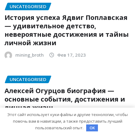
UNCATEGORISED
История успеха Ядвиг Поплавская
— удивительное детство,
невероятные достижения и тайны
личной жизни
mining_broth
Фев 17, 2023
UNCATEGORISED
Алексей Огурцов биография —
основные события, достижения и
личная жизнь
Этот сайт использует куки-файлы и другие технологии, чтобы
mining_broth
Фев 17, 2023
помочь вам в навигации, а также предоставить лучший
пользовательский опыт.
OK