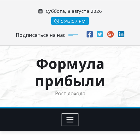
Перейти
Суббота, 8 августа 2026
к
содержимому
5:43:58 PM
Подписаться на нас
Формула
прибыли
Рост дохода