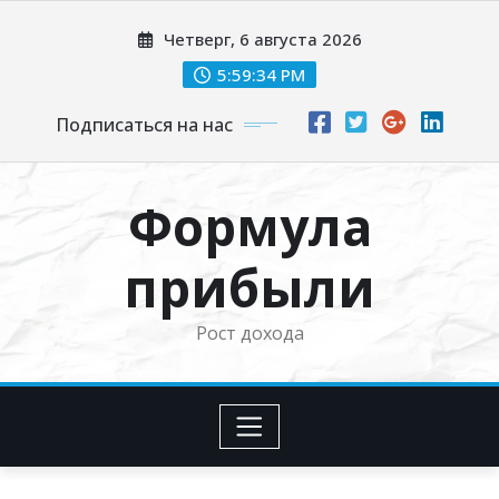
Перейти
Четверг, 6 августа 2026
к
содержимому
5:59:35 PM
Подписаться на нас
Формула
прибыли
Рост дохода