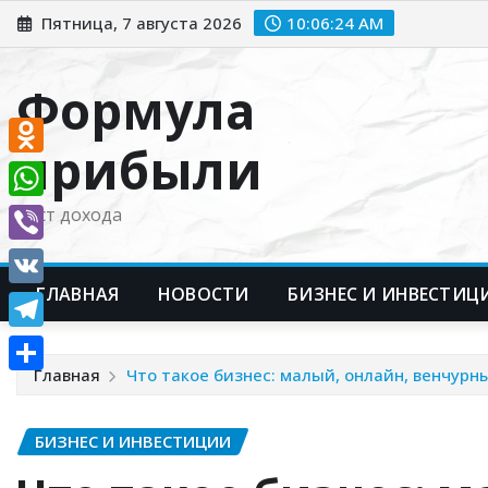
Перейти
Пятница, 7 августа 2026
10:06:25 AM
к
содержимому
Формула
прибыли
Odnoklassniki
WhatsApp
Рост дохода
Viber
ГЛАВНАЯ
НОВОСТИ
БИЗНЕС И ИНВЕСТИЦ
VK
Telegram
Главная
Что такое бизнес: малый, онлайн, венчурн
Отправить
БИЗНЕС И ИНВЕСТИЦИИ