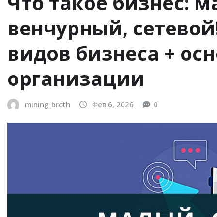
Что такое бизнес: м
венчурный, сетевой!
видов бизнеса + ос
организации
mining_broth
Фев 6, 2026
0