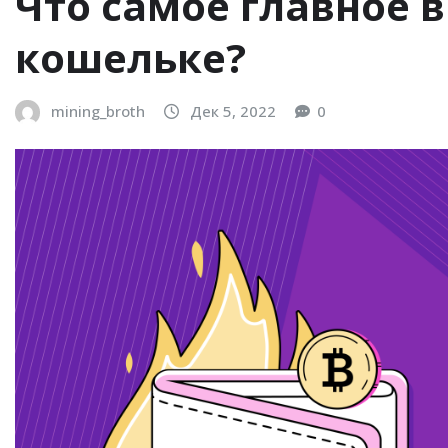
Что самое главное 
кошельке?
mining_broth
Дек 5, 2022
0