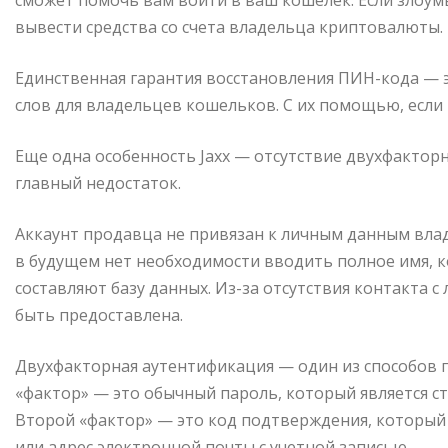
сможет помочь вам войти в ваш кошелек. Если злоум
вывести средства со счета владельца криптовалюты.
Единственная гарантия восстановления ПИН-кода — э
слов для владельцев кошельков. С их помощью, если
Еще одна особенность Jaxx — отсутствие двухфакторн
главный недостаток.
Аккаунт продавца не привязан к личным данным вла
в будущем нет необходимости вводить полное имя, к
составляют базу данных. Из-за отсутствия контакта
быть предоставлена.
Двухфакторная аутентификация — один из способов 
«фактор» — это обычный пароль, который является с
Второй «фактор» — это код подтверждения, который
или адрес электронной почты с учетной записью.