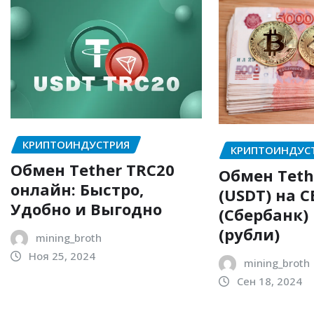
КРИПТОИНДУСТРИЯ
КРИПТОИНДУС
Обмен Tether TRC20
Обмен Teth
онлайн: Быстро,
(USDT) на С
Удобно и Выгодно
(Сбербанк)
(рубли)
mining_broth
Ноя 25, 2024
mining_broth
Сен 18, 2024