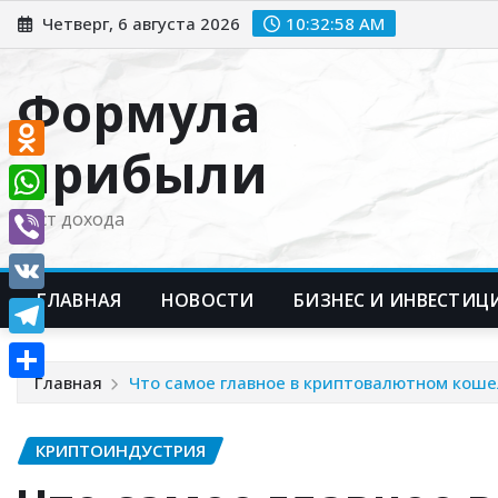
Перейти
Четверг, 6 августа 2026
10:32:59 AM
к
содержимому
Формула
прибыли
Odnoklassniki
WhatsApp
Рост дохода
Viber
ГЛАВНАЯ
НОВОСТИ
БИЗНЕС И ИНВЕСТИЦ
VK
Telegram
Главная
Что самое главное в криптовалютном коше
Отправить
КРИПТОИНДУСТРИЯ