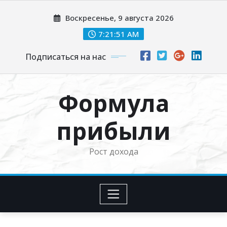
Перейти
Воскресенье, 9 августа 2026
к
содержимому
7:21:52 AM
Подписаться на нас
Формула
прибыли
Рост дохода