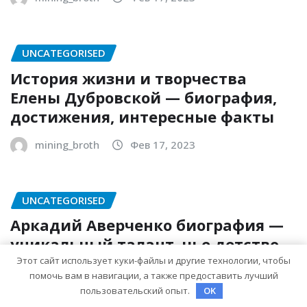
UNCATEGORISED
История жизни и творчества
Елены Дубровской — биография,
достижения, интересные факты
mining_broth
Фев 17, 2023
UNCATEGORISED
Аркадий Аверченко биография —
уникальный талант, чье детство,
творчество и литературное
Этот сайт использует куки-файлы и другие технологии, чтобы
помочь вам в навигации, а также предоставить лучший
наследие продолжают восхищать
пользовательский опыт.
OK
миллионы