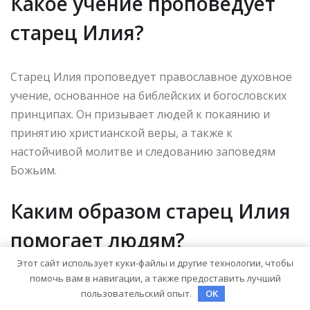
Какое учение проповедует
старец Илия?
Старец Илия проповедует православное духовное
учение, основанное на библейских и богословских
принципах. Он призывает людей к покаянию и
принятию христианской веры, а также к
настойчивой молитве и следованию заповедям
Божьим.
Каким образом старец Илия
помогает людям?
Этот сайт использует куки-файлы и другие технологии, чтобы
помочь вам в навигации, а также предоставить лучший
Своими молитвами и наставлениями старец Илия
пользовательский опыт.
OK
помогает людям обрести духовное просветление и