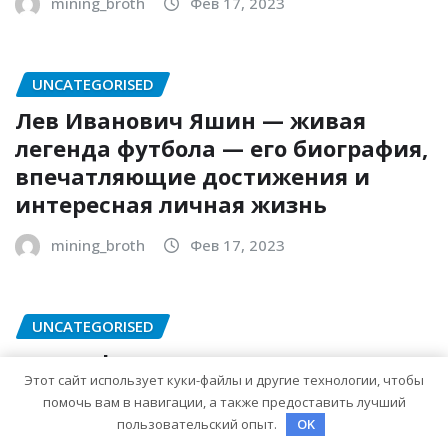
mining_broth
Фев 17, 2023
UNCATEGORISED
Лев Иванович Яшин — живая
легенда футбола — его биография,
впечатляющие достижения и
интересная личная жизнь
mining_broth
Фев 17, 2023
UNCATEGORISED
Биография Эпикура — жизнь и
Этот сайт использует куки-файлы и другие технологии, чтобы
научная деятельность
помочь вам в навигации, а также предоставить лучший
выдающегося философа-
пользовательский опыт.
OK
эпикурейца