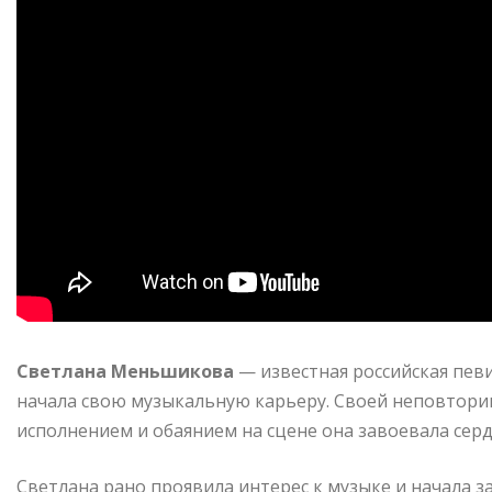
Светлана Меньшикова
— известная российская певи
начала свою музыкальную карьеру. Своей неповтор
исполнением и обаянием на сцене она завоевала сер
Светлана рано проявила интерес к музыке и начала з