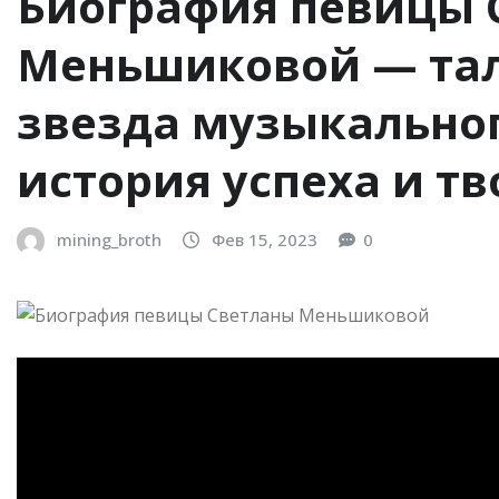
Биография певицы 
Меньшиковой — тал
звезда музыкальног
история успеха и т
mining_broth
Фев 15, 2023
0