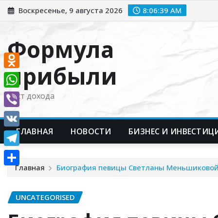
Перейти
Воскресенье, 9 августа 2026
8:06:40 AM
к
содержимому
Формула
прибыли
Odnoklassniki
WhatsApp
Рост дохода
Viber
ГЛАВНАЯ
НОВОСТИ
БИЗНЕС И ИНВЕСТИЦ
VK
Telegram
Главная
Биография певицы Светланы Меньшиковой —
Отправить
UNCATEGORISED