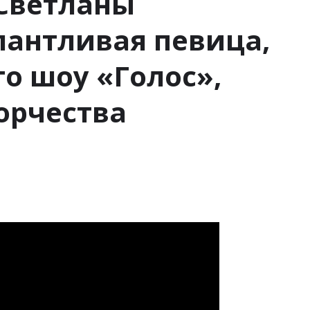
Светланы
антливая певица,
о шоу «Голос»,
ворчества