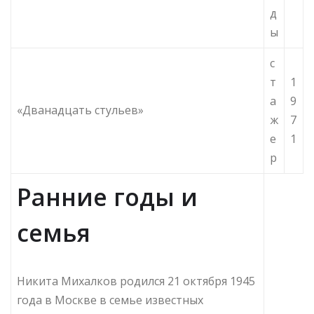
д
ы
с
т
1
а
9
«Дванадцать стульев»
ж
7
е
1
р
Ранние годы и
семья
Никита Михалков родился 21 октября 1945
года в Москве в семье известных