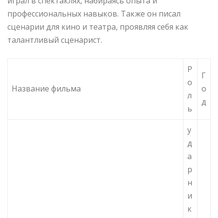
играл в спектаклях, набираясь опыта и
профессиональных навыков. Также он писал
сценарии для кино и театра, проявляя себя как
талантливый сценарист.
Р
Г
о
Название фильма
о
л
д
ь
у
д
а
р
н
и
к