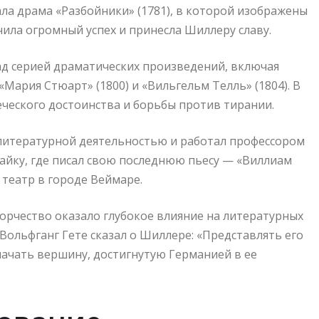
а драма «Разбойники» (1781), в которой изображены
чила огромный успех и принесла Шиллеру славу.
ад серией драматических произведений, включая
«Мария Стюарт» (1800) и «Вильгельм Телль» (1804). В
ческого достоинства и борьбы против тирании.
 литературной деятельностью и работал профессором
Ямайку, где писал свою последнюю пьесу — «Виллиам
 театр в городе Веймаре.
творчество оказало глубокое влияние на литературных
Вольфганг Гете сказал о Шиллере: «Представлять его
начать вершину, достигнутую Германией в ее