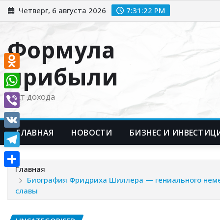
Перейти
Четверг, 6 августа 2026
7:31:23 PM
к
содержимому
Формула
прибыли
Odnoklassniki
WhatsApp
Рост дохода
Viber
ГЛАВНАЯ
НОВОСТИ
БИЗНЕС И ИНВЕСТИЦ
VK
Telegram
Главная
Отправить
Биография Фридриха Шиллера — гениального немец
славы