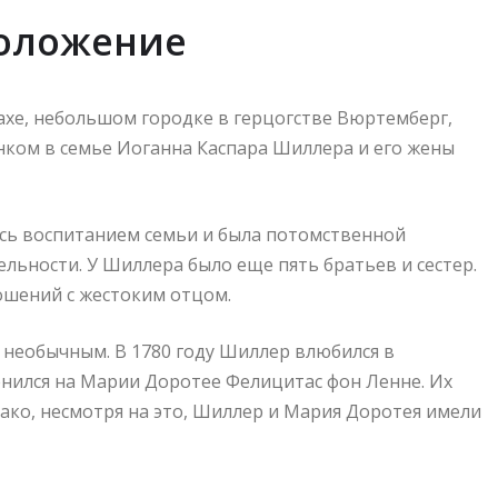
положение
ахе, небольшом городке в герцогстве Вюртемберг,
нком в семье Иоганна Каспара Шиллера и его жены
сь воспитанием семьи и была потомственной
льности. У Шиллера было еще пять братьев и сестер.
ношений с жестоким отцом.
необычным. В 1780 году Шиллер влюбился в
енился на Марии Доротее Фелицитас фон Ленне. Их
нако, несмотря на это, Шиллер и Мария Доротея имели