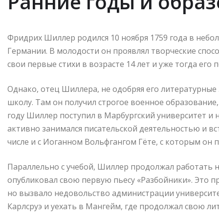
Ранние годы и обра
Фридрих Шиллер родился 10 ноября 1759 года в неб
Германии. В молодости он проявлял творческие спосо
свои первые стихи в возрасте 14 лет и уже тогда его
Однако, отец Шиллера, не одобряя его литературные
школу. Там он получил строгое военное образование, 
году Шиллер поступил в Марбургский университет и н
активно занимался писательской деятельностью и вс
числе и с Иоганном Вольфгангом Гёте, с которым он 
Параллельно с учебой, Шиллер продолжал работать н
опубликовал свою первую пьесу «Разбойники». Это п
но вызвало недовольство администрации университе
Карлсруэ и уехать в Мангейм, где продолжал свою ли