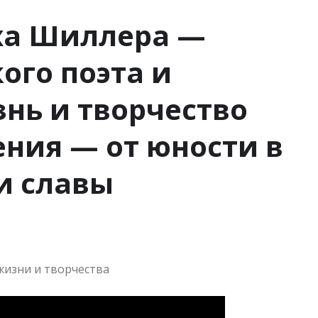
ха Шиллера —
ого поэта и
знь и творчество
ния — от юности в
 и славы