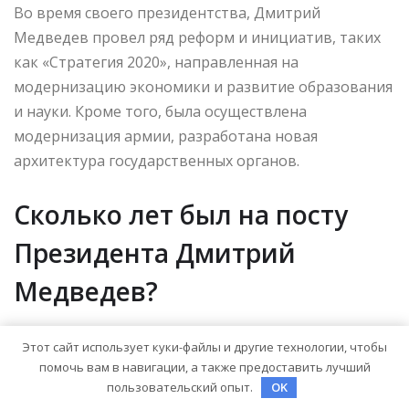
Во время своего президентства, Дмитрий
Медведев провел ряд реформ и инициатив, таких
как «Стратегия 2020», направленная на
модернизацию экономики и развитие образования
и науки. Кроме того, была осуществлена
модернизация армии, разработана новая
архитектура государственных органов.
Сколько лет был на посту
Президента Дмитрий
Медведев?
Этот сайт использует куки-файлы и другие технологии, чтобы
Дмитрий Анатольевич Медведев был президентом
помочь вам в навигации, а также предоставить лучший
Российской Федерации с 2008 по 2012 год. Таким
пользовательский опыт.
OK
образом, он занимал этот пост 4 года.