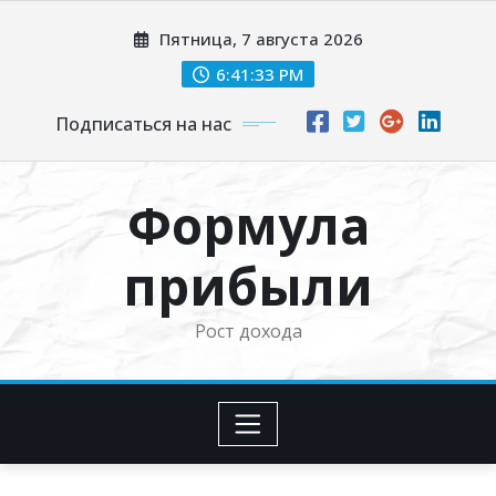
Перейти
Пятница, 7 августа 2026
к
содержимому
6:41:34 PM
Подписаться на нас
Формула
прибыли
Рост дохода